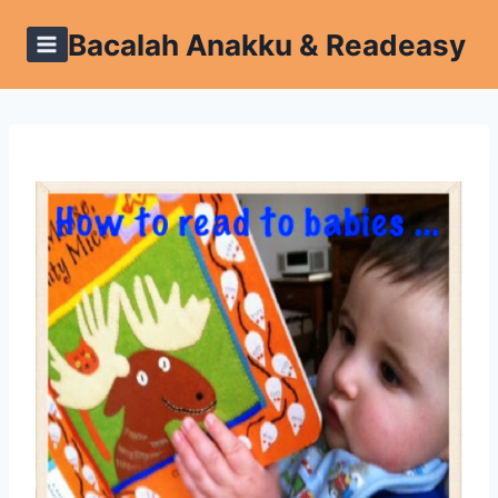
Skip
Bacalah Anakku & Readeasy
to
content