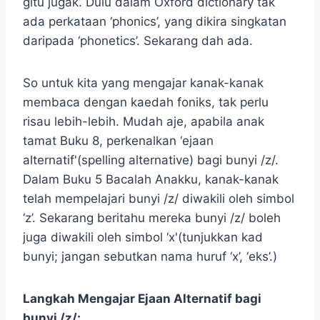
gitu jugak. Dulu dalam Oxford dictionary tak
ada perkataan ‘phonics’, yang dikira singkatan
daripada ‘phonetics’. Sekarang dah ada.
So untuk kita yang mengajar kanak-kanak
membaca dengan kaedah foniks, tak perlu
risau lebih-lebih. Mudah aje, apabila anak
tamat Buku 8, perkenalkan ‘ejaan
alternatif'(spelling alternative) bagi bunyi /z/.
Dalam Buku 5 Bacalah Anakku, kanak-kanak
telah mempelajari bunyi /z/ diwakili oleh simbol
‘z’. Sekarang beritahu mereka bunyi /z/ boleh
juga diwakili oleh simbol ‘x'(tunjukkan kad
bunyi; jangan sebutkan nama huruf ‘x’, ‘eks’.)
Langkah Mengajar Ejaan Alternatif bagi
bunyi /z/: