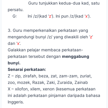
Guru tunjukkan kedua-dua kad, satu
persatu.
G: Ini /z/(kad ‘
z
‘). Ini pun /z/(kad ‘
x
‘).
3. Guru memperkenalkan perkataan yang
mengandungi bunyi /z/ yang diwakili oleh ‘
z
‘
dan ‘
x
‘.
Galakkan pelajar membaca perkataan-
perkataan tersebut dengan
menggabung
bunyi.
Senarai perkataan:
Z – zip, zirafah, beza, zat, zam-zam, zuriat,
zoo, mozek, Razak, Zaki, Zuraida, Zainab
X – xilofon, xilem, xenon (kesemua perkataan
ini adalah perkataan pinjaman daripada bahasa
Inggeris.