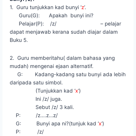
1. Guru tunjukkan kad bunyi ‘
z
‘.
Guru(G): Apakah bunyi ini?
Pelajar(P): /z/ – pelajar
dapat menjawab kerana sudah diajar dalam
Buku 5.
2. Guru memberitahu( dalam bahasa yang
mudah) mengenai ejaan alternatif.
G: Kadang-kadang satu bunyi ada lebih
daripada satu simbol.
(Tunjukkan kad ‘
x
‘)
Ini /z/ juga.
Sebut /z/ 3 kali.
P: /z….z…z/
G: Bunyi apa ni?(tunjuk kad ‘
x
‘)
P: /z/