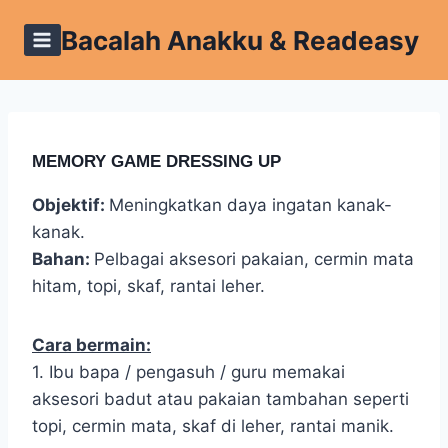
Skip
Bacalah Anakku & Readeasy
to
content
MEMORY GAME DRESSING UP
Objektif:
Meningkatkan daya ingatan kanak-
kanak.
Bahan:
Pelbagai aksesori pakaian, cermin mata
hitam, topi, skaf, rantai leher.
Cara bermain:
1. Ibu bapa / pengasuh / guru memakai
aksesori badut atau pakaian tambahan seperti
topi, cermin mata, skaf di leher, rantai manik.