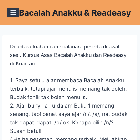
Skip
Bacalah Anakku & Readeasy
to
content
Di antara luahan dan soalanara peserta di awal
sesi. Kursus Asas Bacalah Anakku dan Readeasy
di Kuantan:
1. Saya setuju ajar membaca Bacalah Anakku
terbaik, tetapi ajar menulis memang tak boleh.
Budak fonik tak boleh menulis.
2. Ajar bunyi a i u dalam Buku 1 memang
senang, tapi penat saya ajar /n/, /a/, na, budak
tak dapat-dapat. /b/ ok. Kenapa pilih /n/?
Susah betul!
( He he pesertani memang terbaik. Meluahkan