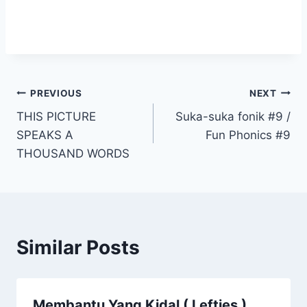
Post
PREVIOUS
NEXT
THIS PICTURE
Suka-suka fonik #9 /
navigation
SPEAKS A
Fun Phonics #9
THOUSAND WORDS
Similar Posts
Membantu Yang Kidal ( Lefties )