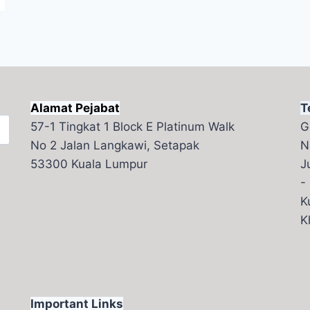
Alamat Pejabat
T
57-1 Tingkat 1 Block E Platinum Walk
G
No 2 Jalan Langkawi, Setapak
N
53300 Kuala Lumpur
J
-
K
K
Important Links