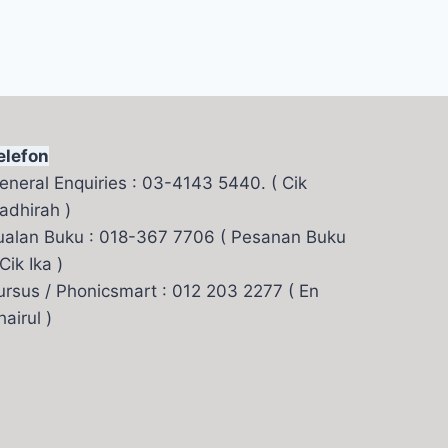
elefon
eneral Enquiries : 03-4143 5440. ( Cik
adhirah )
ualan Buku : 018-367 7706 ( Pesanan Buku
 Cik Ika )
ursus / Phonicsmart : 012 203 2277 ( En
hairul )