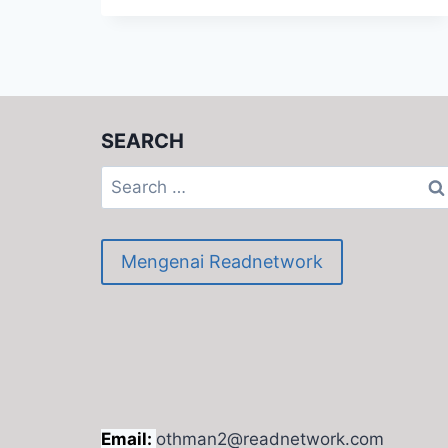
GURU
2013
SEARCH
Search
for:
Mengenai Readnetwork
Email:
othman2@readnetwork.com