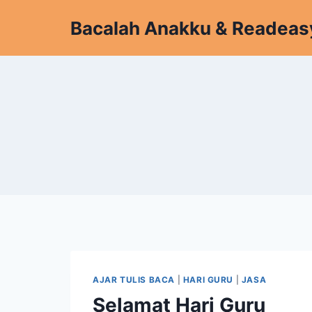
Skip
Bacalah Anakku & Readeas
to
content
AJAR TULIS BACA
|
HARI GURU
|
JASA
Selamat Hari Guru