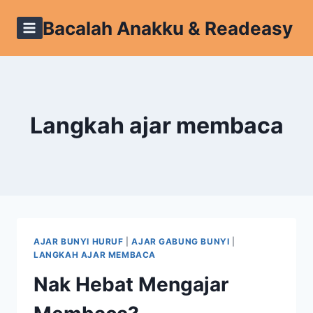
Skip
Bacalah Anakku & Readeasy
to
content
Langkah ajar membaca
AJAR BUNYI HURUF
|
AJAR GABUNG BUNYI
|
LANGKAH AJAR MEMBACA
Nak Hebat Mengajar