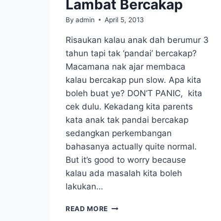
Lambat Bercakap
By
admin
April 5, 2013
Risaukan kalau anak dah berumur 3
tahun tapi tak ‘pandai’ bercakap?
Macamana nak ajar membaca
kalau bercakap pun slow. Apa kita
boleh buat ye? DON’T PANIC, kita
cek dulu. Kekadang kita parents
kata anak tak pandai bercakap
sedangkan perkembangan
bahasanya actually quite normal.
But it’s good to worry because
kalau ada masalah kita boleh
lakukan…
LAMBAT
READ MORE
BERCAKAP