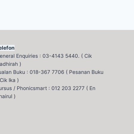
elefon
eneral Enquiries : 03-4143 5440. ( Cik
adhirah )
ualan Buku : 018-367 7706 ( Pesanan Buku
 Cik Ika )
ursus / Phonicsmart : 012 203 2277 ( En
hairul )