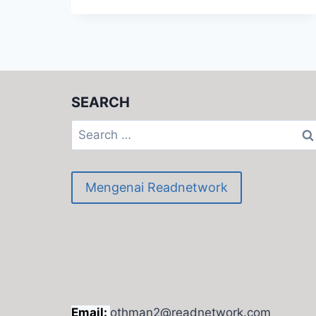
SEARCH
Search
for:
Mengenai Readnetwork
Email:
othman2@readnetwork.com