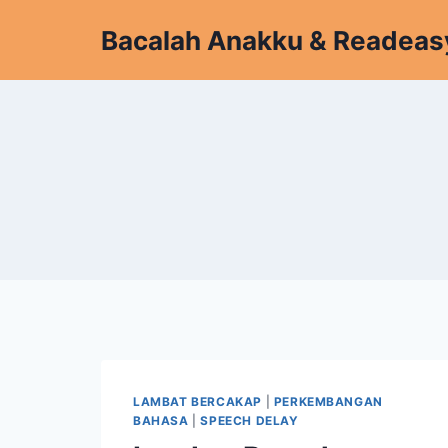
Skip
Bacalah Anakku & Readeas
to
content
LAMBAT BERCAKAP
|
PERKEMBANGAN
BAHASA
|
SPEECH DELAY