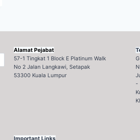
Alamat Pejabat
T
57-1 Tingkat 1 Block E Platinum Walk
G
No 2 Jalan Langkawi, Setapak
N
53300 Kuala Lumpur
J
-
K
K
Important Links