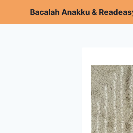
Skip
Bacalah Anakku & Readeas
to
content