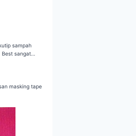
 kutip sampah
h. Best sangat…
isan masking tape