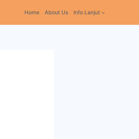
Home
About Us
Info Lanjut