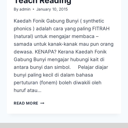
Teach Reading
By
admin
January 10, 2015
Kaedah Fonik Gabung Bunyi ( synthetic
phonics ) adalah cara yang paling FITRAH
(natural) untuk mengajar membaca –
samada untuk kanak-kanak mau pun orang
dewasa. KENAPA? Kerana Kaedah Fonik
Gabung Bunyi mengajar hubungi kait di
antara bunyi dan simbol. Pelajar diajar
bunyi paling kecil di dalam bahasa
pertuturan (fonem) boleh diwakili oleh
huruf atau…
THE
READ MORE
MOST
NATURAL
WAY
TO