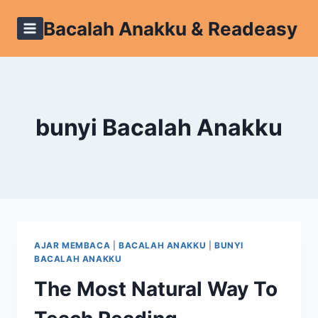
Skip
Bacalah Anakku & Readeasy
to
content
bunyi Bacalah Anakku
AJAR MEMBACA
|
BACALAH ANAKKU
|
BUNYI
BACALAH ANAKKU
The Most Natural Way To