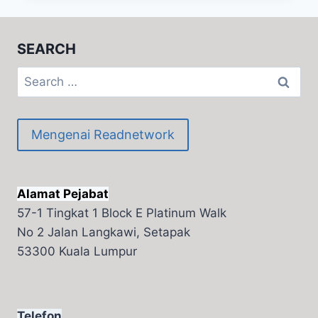
READEASY
PHONICS
=
SEARCH
WHOLE
–
Search
BRAIN
for:
LEARNING
Mengenai Readnetwork
Alamat Pejabat
57-1 Tingkat 1 Block E Platinum Walk
No 2 Jalan Langkawi, Setapak
53300 Kuala Lumpur
Telefon