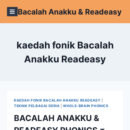
Skip
Bacalah Anakku & Readeasy
to
content
kaedah fonik Bacalah
Anakku Readeasy
KAEDAH FONIK BACALAH ANAKKU READEASY
|
TEKNIK PELBAGAI DERIA
|
WHOLE-BRAIN PHONICS
BACALAH ANAKKU &