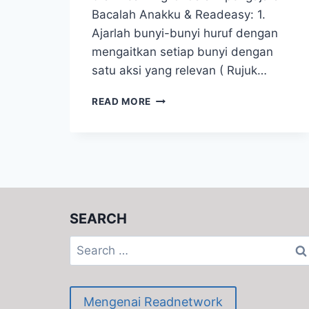
Bacalah Anakku & Readeasy: 1.
Ajarlah bunyi-bunyi huruf dengan
mengaitkan setiap bunyi dengan
satu aksi yang relevan ( Rujuk…
BACALAH
READ MORE
ANAKKU
&
READEASY
PHONICS
=
WHOLE
–
BRAIN
SEARCH
LEARNING
Search
for:
Mengenai Readnetwork