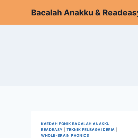
Skip
Bacalah Anakku & Readeas
to
content
KAEDAH FONIK BACALAH ANAKKU
READEASY
|
TEKNIK PELBAGAI DERIA
|
WHOLE-BRAIN PHONICS