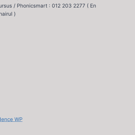
ursus / Phonicsmart : 012 203 2277 ( En
hairul )
dence WP