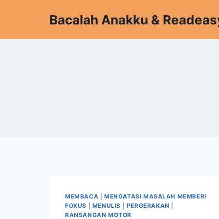
Skip
Bacalah Anakku & Readeas
to
content
MEMBACA
|
MENGATASI MASALAH MEMBERI
FOKUS
|
MENULIS
|
PERGERAKAN
|
RANSANGAN MOTOR