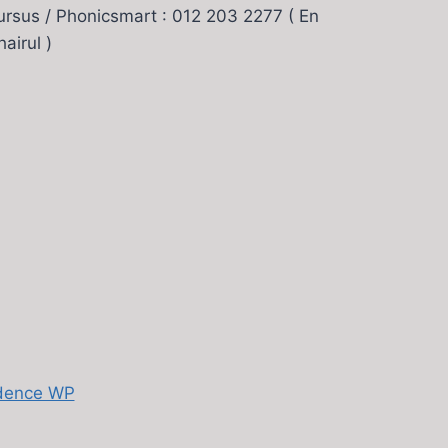
ursus / Phonicsmart : 012 203 2277 ( En
hairul )
dence WP