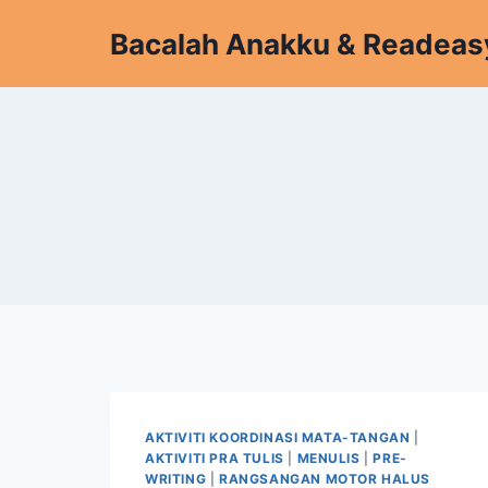
Skip
Bacalah Anakku & Readeas
to
content
AKTIVITI KOORDINASI MATA-TANGAN
|
AKTIVITI PRA TULIS
|
MENULIS
|
PRE-
WRITING
|
RANGSANGAN MOTOR HALUS