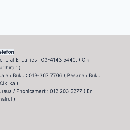
elefon
eneral Enquiries : 03-4143 5440. ( Cik
adhirah )
ualan Buku : 018-367 7706 ( Pesanan Buku
 Cik Ika )
ursus / Phonicsmart : 012 203 2277 ( En
hairul )