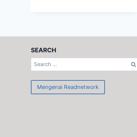
IT
RIGHT
(2)
SEARCH
Search
for:
Mengenai Readnetwork