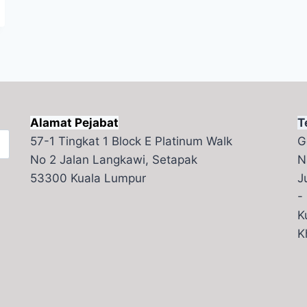
Alamat Pejabat
T
57-1 Tingkat 1 Block E Platinum Walk
G
No 2 Jalan Langkawi, Setapak
N
53300 Kuala Lumpur
J
-
K
K