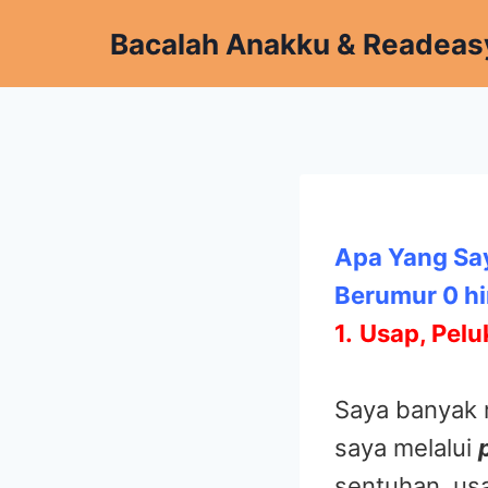
Skip
Bacalah Anakku & Readeas
to
content
Apa Yang Sa
Berumur 0 h
1.
Usap, Pelu
Saya banyak 
saya melalui
sentuhan, us