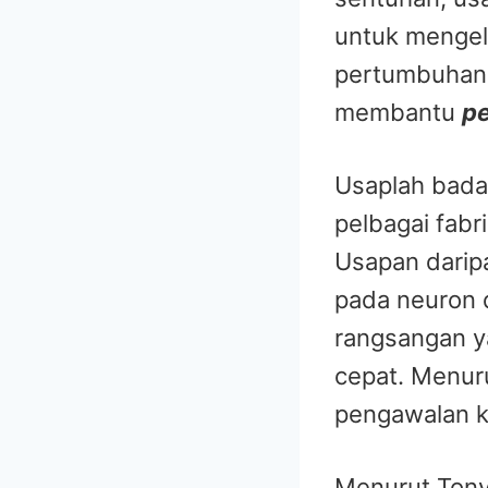
untuk menge
pertumbuhan 
membantu
p
Usaplah bada
pelbagai fabri
Usapan darip
pada neuron 
rangsangan y
cepat. Menur
pengawalan k
Menurut Tony 