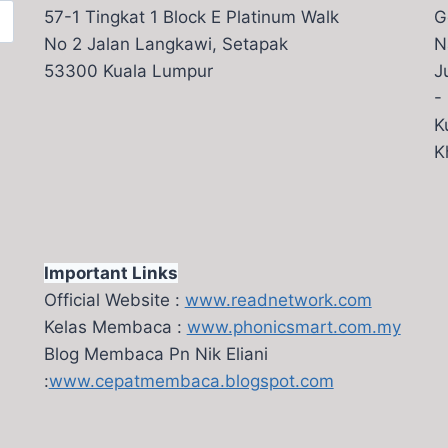
57-1 Tingkat 1 Block E Platinum Walk
G
No 2 Jalan Langkawi, Setapak
N
53300 Kuala Lumpur
J
-
K
K
Important Links
Official Website :
www.readnetwork.com
Kelas Membaca :
www.phonicsmart.com.my
Blog Membaca Pn Nik Eliani
:
www.cepatmembaca.blogspot.com