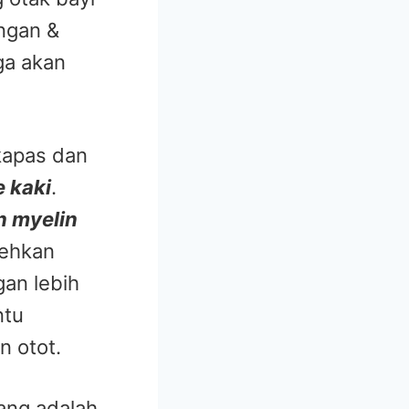
ngan &
ga akan
kapas dan
e kaki
.
 myelin
lehkan
gan lebih
ntu
 otot.
yang adalah