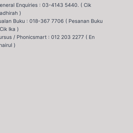
eneral Enquiries : 03-4143 5440. ( Cik
adhirah )
ualan Buku : 018-367 7706 ( Pesanan Buku
 Cik Ika )
ursus / Phonicsmart : 012 203 2277 ( En
hairul )