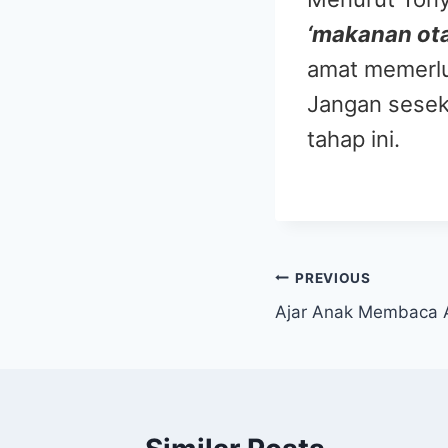
‘makanan ota
amat memerlu
Jangan seseka
tahap ini.
Post
PREVIOUS
Ajar Anak Membaca 
navigation