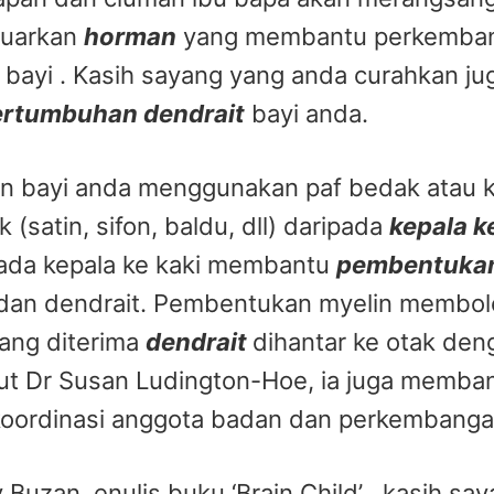
luarkan
horman
yang membantu perkemba
bayi . Kasih sayang yang anda curahkan ju
ertumbuhan dendrait
bayi anda.
n bayi anda menggunakan paf bedak atau 
k (satin,
sifon, baldu, dll) daripada
kepala k
ada kepala ke kaki membantu
pembentukan
dan dendrait. Pembentukan myelin membo
ang diterima
dendrait
dihantar ke otak den
ut Dr Susan Ludington-Hoe, ia juga memba
oordina
si anggota badan dan perkembangan
Buzan, enulis buku ‘Brain Child’ , kasih sa