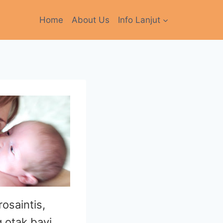
Home
About Us
Info Lanjut
osaintis,
 otak bayi