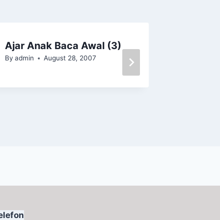
Ajar Anak Baca Awal (3)
Ajar A
By
admin
August 28, 2007
Awal(1
By
admin
elefon