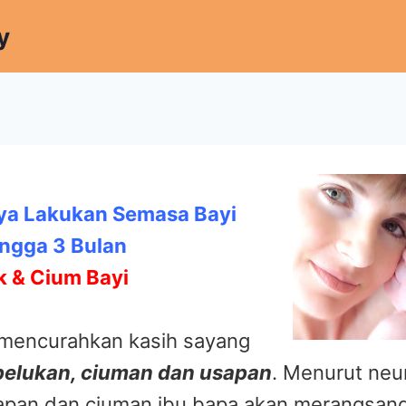
y
ya Lakukan Semasa Bayi
ingg
a 3 Bulan
k & C
ium Bayi
mencurahkan kasih sayang
pelukan, ciuman dan usapan
. Menurut neur
apan dan ciuman ibu bapa akan merangsang