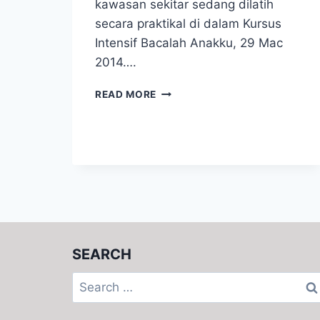
kawasan sekitar sedang dilatih
secara praktikal di dalam Kursus
Intensif Bacalah Anakku, 29 Mac
2014….
APA
READ MORE
ITU
HIGH
QUALITY
LITERACY
PROGRAMME
(
BHGN
AKHIR
)?
SEARCH
Search
for: