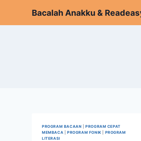
Skip
Bacalah Anakku & Readeas
to
content
PROGRAM BACAAN
|
PROGRAM CEPAT
MEMBACA
|
PROGRAM FONIK
|
PROGRAM
LITERASI