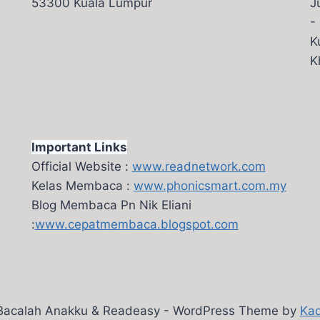
53300 Kuala Lumpur
J
-
K
K
Important Links
Official Website :
www.readnetwork.com
Kelas Membaca :
www.phonicsmart.com.my
Blog Membaca Pn Nik Eliani
:
www.cepatmembaca.blogspot.com
Bacalah Anakku & Readeasy - WordPress Theme by
Ka