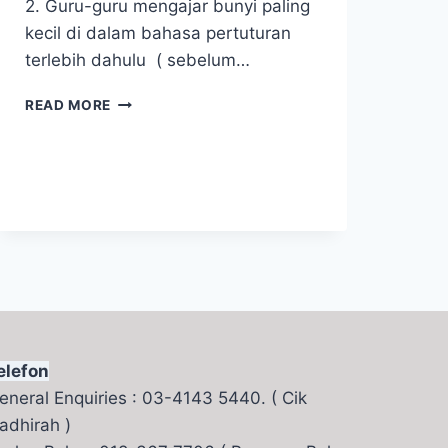
2. Guru-guru mengajar bunyi paling
kecil di dalam bahasa pertuturan
terlebih dahulu ( sebelum…
APA
READ MORE
ITU
HIGH
QUALITY
LITERACY
PROGRAMME
(1)
elefon
eneral Enquiries : 03-4143 5440. ( Cik
adhirah )