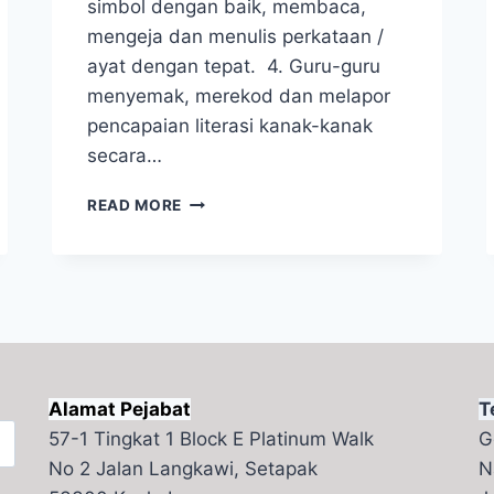
simbol dengan baik, membaca,
mengeja dan menulis perkataan /
ayat dengan tepat. 4. Guru-guru
menyemak, merekod dan melapor
pencapaian literasi kanak-kanak
secara…
APA
READ MORE
ITU
HIGH
QUALITY
LITERACY
PROGRAMME
(
2
)
Alamat Pejabat
T
?
57-1 Tingkat 1 Block E Platinum Walk
G
No 2 Jalan Langkawi, Setapak
N