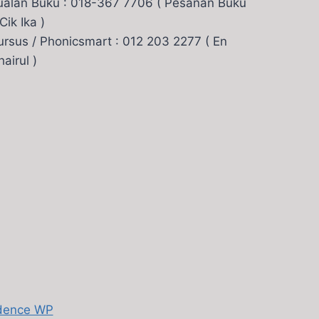
ualan Buku : 018-367 7706 ( Pesanan Buku
 Cik Ika )
ursus / Phonicsmart : 012 203 2277 ( En
hairul )
dence WP