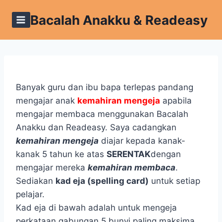
Skip
Bacalah Anakku & Readeasy
to
content
Banyak guru dan ibu bapa terlepas pandang
mengajar anak
kemahiran mengeja
apabila
mengajar membaca menggunakan Bacalah
Anakku dan Readeasy. Saya cadangkan
kemahiran mengeja
diajar kepada kanak-
kanak 5 tahun ke atas
SERENTAK
dengan
mengajar mereka
kemahiran membaca
.
Sediakan
kad eja (spelling card)
untuk setiap
pelajar.
Kad eja di bawah adalah untuk mengeja
perkataan gabungan 5 bunyi paling maksima.