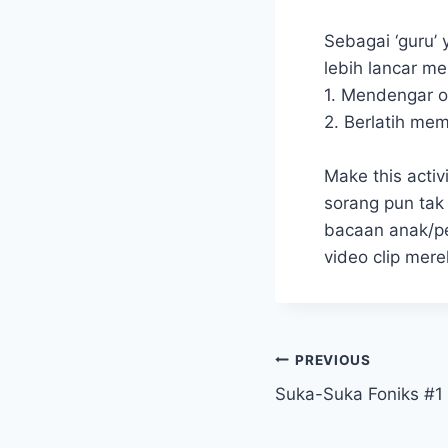
Sebagai ‘guru’
lebih lancar m
1. Mendengar o
2. Berlatih me
Make this activ
sorang pun tak 
bacaan anak/pe
video clip me
Post
PREVIOUS
Suka-Suka Foniks #1 
navigation