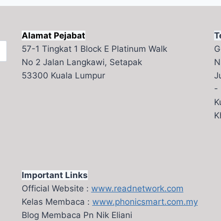
Alamat Pejabat
T
57-1 Tingkat 1 Block E Platinum Walk
G
No 2 Jalan Langkawi, Setapak
N
53300 Kuala Lumpur
J
-
K
K
Important Links
Official Website :
www.readnetwork.com
Kelas Membaca :
www.phonicsmart.com.my
Blog Membaca Pn Nik Eliani