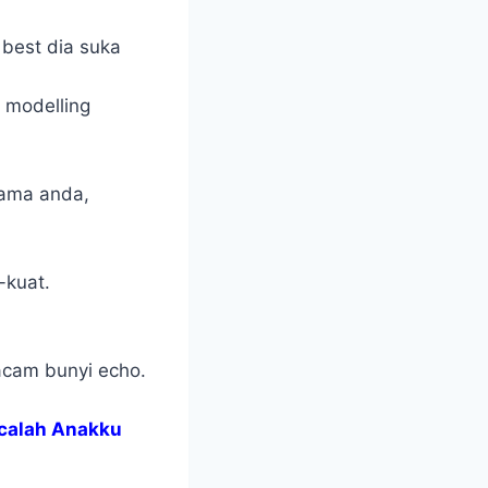
 best dia suka
 modelling
sama anda,
-kuat.
macam bunyi echo.
calah Anakku