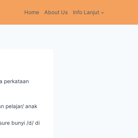
Home
About Us
Info Lanjut
a perkataan
n pelajar/ anak
ure bunyi /d/ di