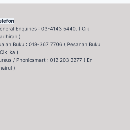
elefon
eneral Enquiries : 03-4143 5440. ( Cik
adhirah )
ualan Buku : 018-367 7706 ( Pesanan Buku
 Cik Ika )
ursus / Phonicsmart : 012 203 2277 ( En
hairul )