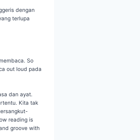
nggeris dengan
yang terlupa
k membaca. So
a out loud pada
asa dan ayat.
tentu. Kita tak
ersangkut-
ow reading is
 and groove with