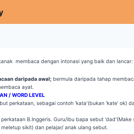
y
kanak membaca dengan intonasi yang baik dan lancar:
caan daripada awal;
bermula daripada tahap membac
membaca ayat.
AN / WORD LEVEL
ut perkataan, sebagai contoh ‘kata'(bukan ‘kate’ ok) da
 perkataan B.Inggeris.
Guru/ibu bapa sebut ‘dad'(Make s
meletup sikit) dan pelajar/ anak ulang sebut.