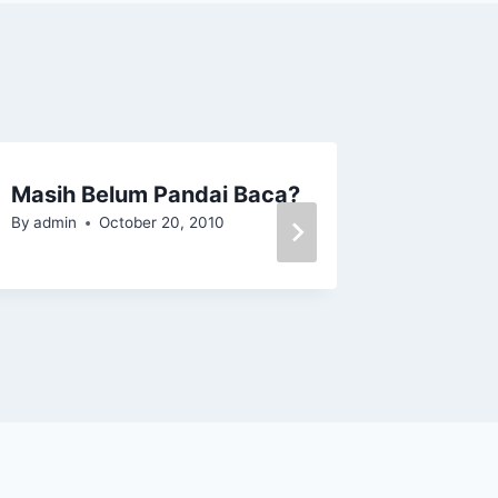
Masih Belum Pandai Baca?
Anak Ce
By
admin
October 20, 2010
Pandai
By
admin