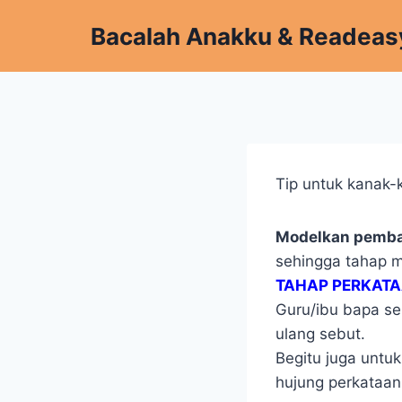
Skip
Bacalah Anakku & Readeas
to
content
Tip untuk kanak-
Modelkan pemba
sehingga tahap 
TAHAP PERKATA
Guru/ibu bapa seb
ulang sebut.
Begitu juga untuk
hujung perkataan 