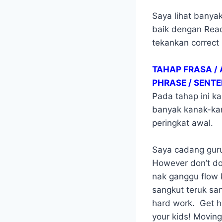
Saya lihat banya
baik dengan Read
tekankan correct 
TAHAP FRASA /
PHRASE / SENT
Pada tahap ini k
banyak kanak-k
peringkat awal.
Saya cadang gur
However don’t do 
nak ganggu flow
sangkut teruk sa
hard work. Get he
your kids! Moving 