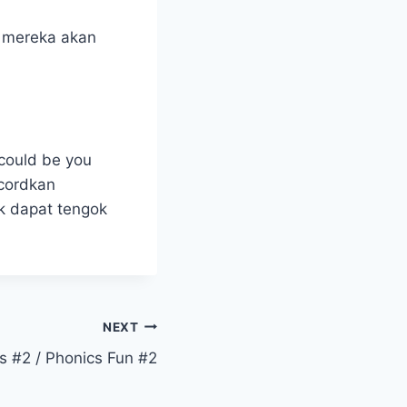
m mereka akan
(could be you
ecordkan
k dapat tengok
NEXT
s #2 / Phonics Fun #2