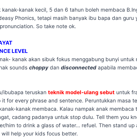
k kanak-kanak kecil, 5 dan 6 tahun boleh membaca B.I
easy Phonics, tetapi masih banyak ibu bapa dan guru 
pronunciation. So take note ok.
 AYAT
ENCE LEVEL
anak- kanak akan sibuk fokus menggabung bunyi untu
anak sounds
choppy
dan
disconnected
apabila membac
u/ibubapa teruskan
teknik model-ulang sebut
untuk fr
it for every phrase and sentence. Peruntukkan masa ter
 kanak-kanak membaca. Kalau nampak anak membaca t
ngat, cadang padanya untuk stop dulu. Tell them you kn
r/him to drink a glass of water… refuel. Then stand up
will help your kids focus better.